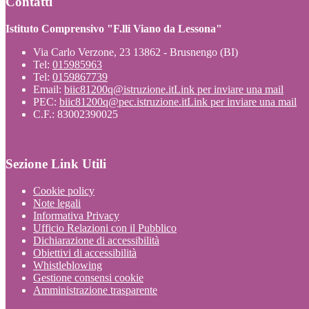
Contatti
Istituto Comprensivo "F.lli Viano da Lessona"
Via Carlo Verzone, 23 13862 - Brusnengo (BI)
Tel:
015985963
Tel:
0159867739
Email:
biic81200q@istruzione.it
Link per inviare una mail
PEC:
biic81200q@pec.istruzione.it
Link per inviare una mail
C.F.: 83002390025
Sezione Link Utili
Cookie policy
Note legali
Informativa Privacy
Ufficio Relazioni con il Pubblico
Dichiarazione di accessibilità
Obiettivi di accessibilità
Whistleblowing
Gestione consensi cookie
Amministrazione trasparente