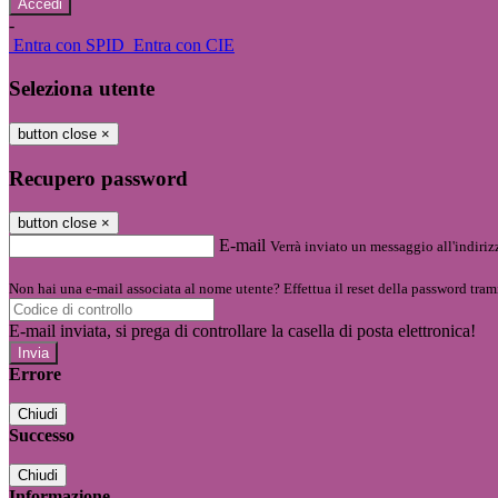
-
Entra con SPID
Entra con CIE
Seleziona utente
button close
×
Recupero password
button close
×
E-mail
Verrà inviato un messaggio all'indirizz
Non hai una e-mail associata al nome utente? Effettua il reset della password tram
E-mail inviata, si prega di controllare la casella di posta elettronica!
Errore
Chiudi
Successo
Chiudi
Informazione