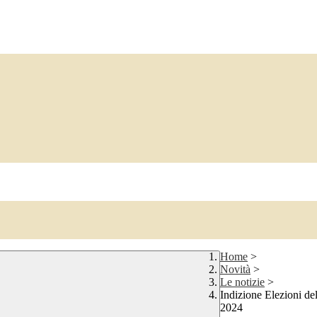
Home
>
Novità
>
Le notizie
>
Indizione Elezioni de
2024