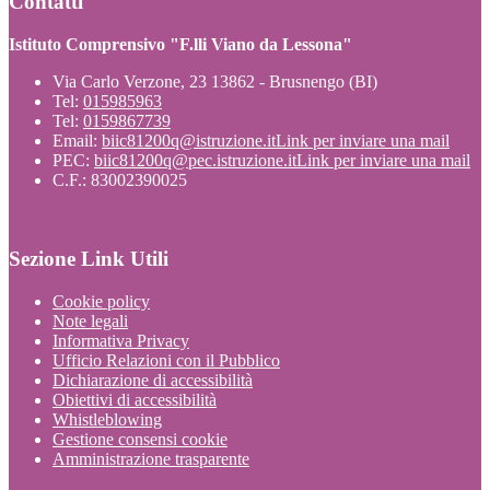
Contatti
Istituto Comprensivo "F.lli Viano da Lessona"
Via Carlo Verzone, 23 13862 - Brusnengo (BI)
Tel:
015985963
Tel:
0159867739
Email:
biic81200q@istruzione.it
Link per inviare una mail
PEC:
biic81200q@pec.istruzione.it
Link per inviare una mail
C.F.: 83002390025
Sezione Link Utili
Cookie policy
Note legali
Informativa Privacy
Ufficio Relazioni con il Pubblico
Dichiarazione di accessibilità
Obiettivi di accessibilità
Whistleblowing
Gestione consensi cookie
Amministrazione trasparente