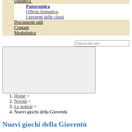
Didattica
Panoramica
Offerta formativa
I progetti delle classi
Documenti utili
Contatti
Modulistica
Campo di ricerca per le pagine del sito
Home
>
Novità
>
Le notizie
>
Nuovi giochi della Gioventù
Nuovi giochi della Gioventù