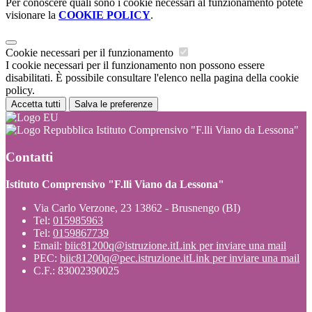
Per conoscere quali sono i cookie necessari al funzionamento potete
visionare la
COOKIE POLICY
.
Cookie necessari per il funzionamento
I cookie necessari per il funzionamento non possono essere
disabilitati. È possibile consultare l'elenco nella pagina della cookie
policy.
Accetta tutti
Salva le preferenze
Istituto Comprensivo "F.lli Viano da Lessona"
Contatti
Istituto Comprensivo "F.lli Viano da Lessona"
Via Carlo Verzone, 23 13862 - Brusnengo (BI)
Tel:
015985963
Tel:
0159867739
Email:
biic81200q@istruzione.it
Link per inviare una mail
PEC:
biic81200q@pec.istruzione.it
Link per inviare una mail
C.F.: 83002390025