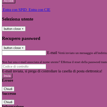
-
Entra con SPID
Entra con CIE
Seleziona utente
button close
×
Recupero password
button close
×
E-mail
Verrà inviato un messaggio all'indirizz
Non hai una e-mail associata al nome utente? Effettua il reset della password tram
E-mail inviata, si prega di controllare la casella di posta elettronica!
Errore
Chiudi
Successo
Chiudi
Informazione