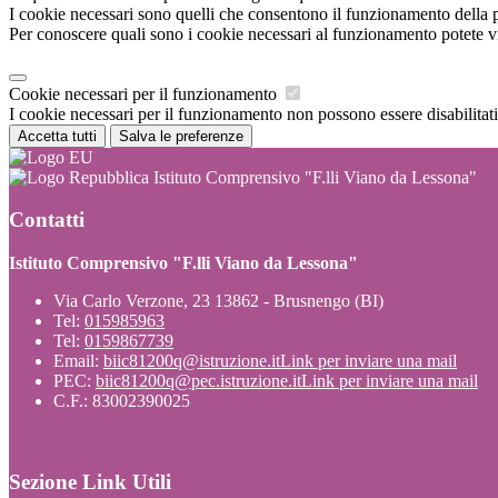
I cookie necessari sono quelli che consentono il funzionamento della pi
Per conoscere quali sono i cookie necessari al funzionamento potete v
Cookie necessari per il funzionamento
I cookie necessari per il funzionamento non possono essere disabilitati.
Accetta tutti
Salva le preferenze
Istituto Comprensivo "F.lli Viano da Lessona"
Contatti
Istituto Comprensivo "F.lli Viano da Lessona"
Via Carlo Verzone, 23 13862 - Brusnengo (BI)
Tel:
015985963
Tel:
0159867739
Email:
biic81200q@istruzione.it
Link per inviare una mail
PEC:
biic81200q@pec.istruzione.it
Link per inviare una mail
C.F.: 83002390025
Sezione Link Utili