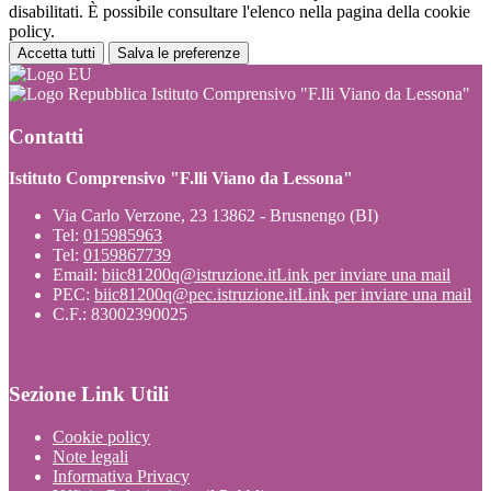
disabilitati. È possibile consultare l'elenco nella pagina della cookie
policy.
Accetta tutti
Salva le preferenze
Istituto Comprensivo "F.lli Viano da Lessona"
Contatti
Istituto Comprensivo "F.lli Viano da Lessona"
Via Carlo Verzone, 23 13862 - Brusnengo (BI)
Tel:
015985963
Tel:
0159867739
Email:
biic81200q@istruzione.it
Link per inviare una mail
PEC:
biic81200q@pec.istruzione.it
Link per inviare una mail
C.F.: 83002390025
Sezione Link Utili
Cookie policy
Note legali
Informativa Privacy