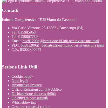
Istituto Comprensivo "F.lli Viano da Lessona"
Contatti
Istituto Comprensivo "F.lli Viano da Lessona"
Via Carlo Verzone, 23 13862 - Brusnengo (BI)
Tel:
015985963
Tel:
0159867739
Email:
biic81200q@istruzione.it
Link per inviare una mail
PEC:
biic81200q@pec.istruzione.it
Link per inviare una mail
C.F.: 83002390025
Sezione Link Utili
Cookie policy
Note legali
Informativa Privacy
Ufficio Relazioni con il Pubblico
Dichiarazione di accessibilità
Obiettivi di accessibilità
Whistleblowing
Gestione consensi cookie