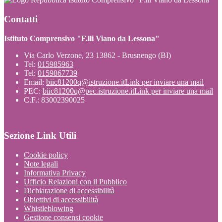
Contatti
Istituto Comprensivo "F.lli Viano da Lessona"
Via Carlo Verzone, 23 13862 - Brusnengo (BI)
Tel:
015985963
Tel:
0159867739
Email:
biic81200q@istruzione.it
Link per inviare una mail
PEC:
biic81200q@pec.istruzione.it
Link per inviare una mail
C.F.: 83002390025
Sezione Link Utili
Cookie policy
Note legali
Informativa Privacy
Ufficio Relazioni con il Pubblico
Dichiarazione di accessibilità
Obiettivi di accessibilità
Whistleblowing
Gestione consensi cookie