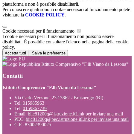
piattaforma e non è possibile disabilitarli.
Per conoscere quali sono i cookie necessari al funzionamento potete
visionare la
COOKIE POLICY
.
Cookie necessari per il funzionamento
I cookie necessari per il funzionamento non possono essere
disabilitati. È possibile consultare l'elenco nella pagina della cookie
policy.
Accetta tutti
Salva le preferenze
Istituto Comprensivo "F.lli Viano da Lessona"
Contatti
Istituto Comprensivo "F.lli Viano da Lessona"
Via Carlo Verzone, 23 13862 - Brusnengo (BI)
Tel:
015985963
Tel:
0159867739
Email:
biic81200q@istruzione.it
Link per inviare una mail
PEC:
biic81200q@pec.istruzione.it
Link per inviare una mail
C.F.: 83002390025