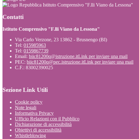
Istituto Comprensivo "F.lli Viano da Lessona"
Contatti
Istituto Comprensivo "F.lli Viano da Lessona"
Via Carlo Verzone, 23 13862 - Brusnengo (BI)
Tel:
015985963
Tel:
0159867739
Email:
biic81200q@istruzione.it
Link per inviare una mail
PEC:
biic81200q@pec.istruzione.it
Link per inviare una mail
C.F.: 83002390025
Sezione Link Utili
Cookie policy
Note legali
Informativa Privacy
Ufficio Relazioni con il Pubblico
Dichiarazione di accessibilità
Obiettivi di accessibilità
Whistleblowing