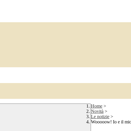
Home
>
Novità
>
Le notizie
>
Wooooow! Io e il mio 