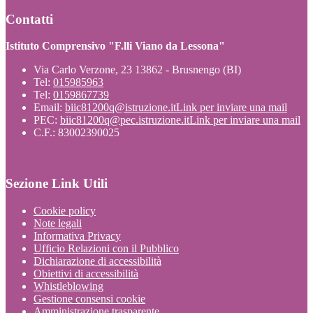
Contatti
Istituto Comprensivo "F.lli Viano da Lessona"
Via Carlo Verzone, 23 13862 - Brusnengo (BI)
Tel:
015985963
Tel:
0159867739
Email:
biic81200q@istruzione.it
Link per inviare una mail
PEC:
biic81200q@pec.istruzione.it
Link per inviare una mail
C.F.: 83002390025
Sezione Link Utili
Cookie policy
Note legali
Informativa Privacy
Ufficio Relazioni con il Pubblico
Dichiarazione di accessibilità
Obiettivi di accessibilità
Whistleblowing
Gestione consensi cookie
Amministrazione trasparente