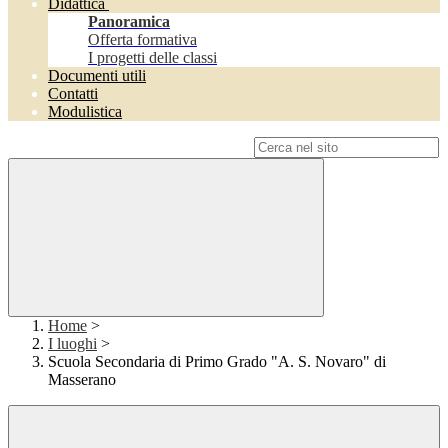
Didattica
Panoramica
Offerta formativa
I progetti delle classi
Documenti utili
Contatti
Modulistica
Campo di ricerca per le pagine del sito
Home
>
I luoghi
>
Scuola Secondaria di Primo Grado "A. S. Novaro" di
Masserano