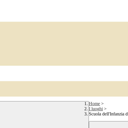
Home
>
I luoghi
>
Scuola dell'Infanzia 