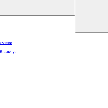
asserano
 Brusnengo