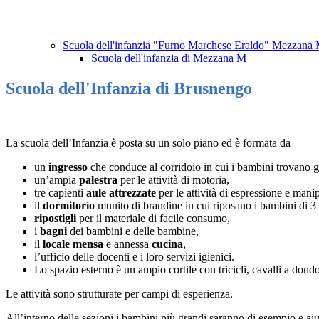
Scuola dell'infanzia "Furno Marchese Eraldo" Mezzana 
Scuola dell'infanzia di Mezzana M
Scuola dell'Infanzia di Brusnengo
La scuola dell’Infanzia è posta su un solo piano ed è formata da
un
ingresso
che conduce al corridoio in cui i bambini trovano gl
un’ampia
palestra
per le attività di motoria,
tre capienti
aule attrezzate
per le attività di espressione e mani
il
dormitorio
munito di brandine in cui riposano i bambini di 3 
ripostigli
per il materiale di facile consumo,
i
bagni
dei bambini e delle bambine,
il
locale mensa
e annessa
cucina
,
l’ufficio delle docenti e i loro servizi igienici.
Lo spazio esterno è un ampio cortile con tricicli, cavalli a dondo
Le attività sono strutturate per campi di esperienza.
All’interno delle sezioni i bambini più grandi saranno di esempio e aiuto