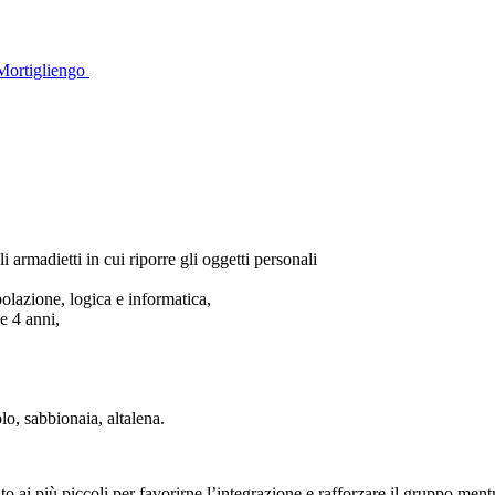
Mortigliengo
i armadietti in cui riporre gli oggetti personali
polazione, logica e informatica,
e 4 anni,
lo, sabbionaia, altalena.
 ai più piccoli per favorirne l’integrazione e rafforzare il gruppo mentre 