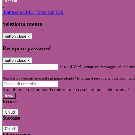
-
Entra con SPID
Entra con CIE
Seleziona utente
button close
×
Recupero password
button close
×
E-mail
Verrà inviato un messaggio all'indirizz
Non hai una e-mail associata al nome utente? Effettua il reset della password tram
E-mail inviata, si prega di controllare la casella di posta elettronica!
Errore
Chiudi
Successo
Chiudi
Informazione