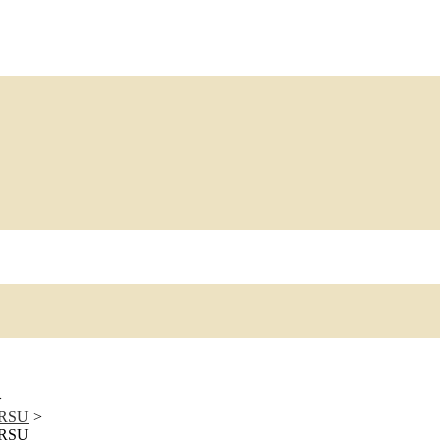
>
e RSU
>
e RSU