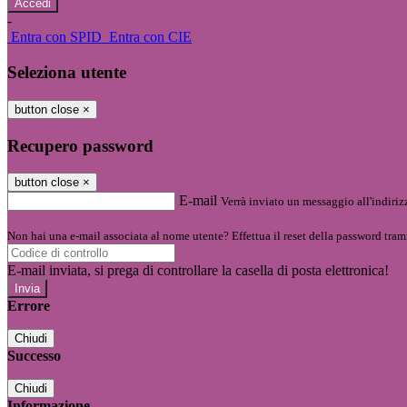
-
Entra con SPID
Entra con CIE
Seleziona utente
button close
×
Recupero password
button close
×
E-mail
Verrà inviato un messaggio all'indirizz
Non hai una e-mail associata al nome utente? Effettua il reset della password tram
E-mail inviata, si prega di controllare la casella di posta elettronica!
Errore
Chiudi
Successo
Chiudi
Informazione