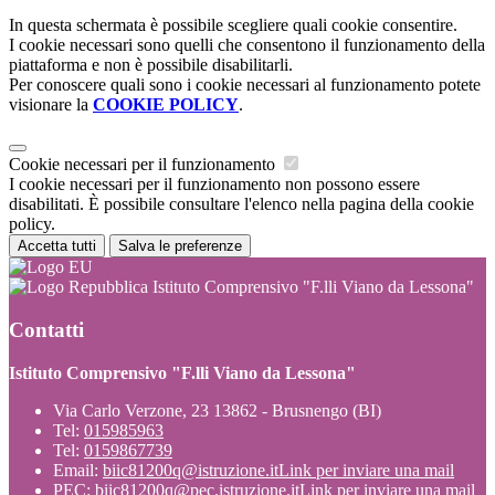
In questa schermata è possibile scegliere quali cookie consentire.
I cookie necessari sono quelli che consentono il funzionamento della
piattaforma e non è possibile disabilitarli.
Per conoscere quali sono i cookie necessari al funzionamento potete
visionare la
COOKIE POLICY
.
Cookie necessari per il funzionamento
I cookie necessari per il funzionamento non possono essere
disabilitati. È possibile consultare l'elenco nella pagina della cookie
policy.
Accetta tutti
Salva le preferenze
Istituto Comprensivo "F.lli Viano da Lessona"
Contatti
Istituto Comprensivo "F.lli Viano da Lessona"
Via Carlo Verzone, 23 13862 - Brusnengo (BI)
Tel:
015985963
Tel:
0159867739
Email:
biic81200q@istruzione.it
Link per inviare una mail
PEC:
biic81200q@pec.istruzione.it
Link per inviare una mail