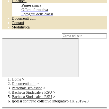
Didattica
Panoramica
Offerta formativa
I progetti delle classi
Documenti utili
Contatti
Modulistica
Campo di ricerca per le pagine del sito
Home
>
Documenti utili
>
Personale scolastico
>
Bacheca Sindacale e RSU
>
Bacheca Sindacale e RSU
>
Ipotesi contratto collettivo integrativo a.s. 2019-20