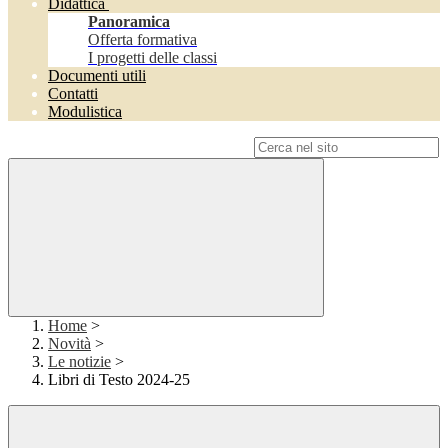
Didattica
Panoramica
Offerta formativa
I progetti delle classi
Documenti utili
Contatti
Modulistica
Campo di ricerca per le pagine del sito
Home
>
Novità
>
Le notizie
>
Libri di Testo 2024-25