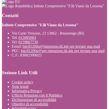
Istituto Comprensivo "F.lli Viano da Lessona"
Contatti
Istituto Comprensivo "F.lli Viano da Lessona"
Via Carlo Verzone, 23 13862 - Brusnengo (BI)
Tel:
015985963
Tel:
0159867739
Email:
biic81200q@istruzione.it
Link per inviare una mail
PEC:
biic81200q@pec.istruzione.it
Link per inviare una mail
C.F.: 83002390025
Sezione Link Utili
Cookie policy
Note legali
Informativa Privacy
Ufficio Relazioni con il Pubblico
Dichiarazione di accessibilità
Obiettivi di accessibilità
Whistleblowing