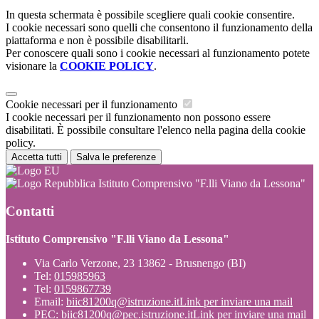
In questa schermata è possibile scegliere quali cookie consentire.
I cookie necessari sono quelli che consentono il funzionamento della
piattaforma e non è possibile disabilitarli.
Per conoscere quali sono i cookie necessari al funzionamento potete
visionare la
COOKIE POLICY
.
Cookie necessari per il funzionamento
I cookie necessari per il funzionamento non possono essere
disabilitati. È possibile consultare l'elenco nella pagina della cookie
policy.
Accetta tutti
Salva le preferenze
Istituto Comprensivo "F.lli Viano da Lessona"
Contatti
Istituto Comprensivo "F.lli Viano da Lessona"
Via Carlo Verzone, 23 13862 - Brusnengo (BI)
Tel:
015985963
Tel:
0159867739
Email:
biic81200q@istruzione.it
Link per inviare una mail
PEC:
biic81200q@pec.istruzione.it
Link per inviare una mail