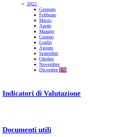
2022
Gennaio
Febbraio
Marzo
Aprile
Maggio
Giugno
Luglio
Agosto
Settembre
Ottobre
Novembre
Dicembre
179
Indicatori di Valutazione
Documenti utili