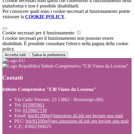
I cookie necessari sono quelli che consentono il funzionamento della
piattaforma e non è possibile disabilitarli.
Per conoscere quali sono i cookie necessari al funzionamento potete
visionare la
COOKIE POLICY
.
Cookie necessari per il funzionamento
I cookie necessari per il funzionamento non possono essere
disabilitati. È possibile consultare l'elenco nella pagina della cookie
policy.
Accetta tutti
Salva le preferenze
Istituto Comprensivo "F.lli Viano da Lessona"
Contatti
Istituto Comprensivo "F.lli Viano da Lessona"
Via Carlo Verzone, 23 13862 - Brusnengo (BI)
Tel:
015985963
Tel:
0159867739
Email:
biic81200q@istruzione.it
Link per inviare una mail
PEC:
biic81200q@pec.istruzione.it
Link per inviare una mail
C.F.: 83002390025