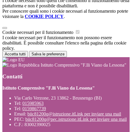
I cookie necessari sono quelli che consentono il funzionamento della
piattaforma e non è possibile disabilitarli.
Per conoscere quali sono i cookie necessari al funzionamento potete
visionare la
COOKIE POLICY
.
Cookie necessari per il funzionamento
I cookie necessari per il funzionamento non possono essere
disabilitati. È possibile consultare l'elenco nella pagina della cookie
policy.
Accetta tutti
Salva le preferenze
Istituto Comprensivo "F.lli Viano da Lessona"
Contatti
Istituto Comprensivo "F.lli Viano da Lessona"
Via Carlo Verzone, 23 13862 - Brusnengo (BI)
Tel:
015985963
Tel:
0159867739
Email:
biic81200q@istruzione.it
Link per inviare una mail
PEC:
biic81200q@pec.istruzione.it
Link per inviare una mail
C.F.: 83002390025