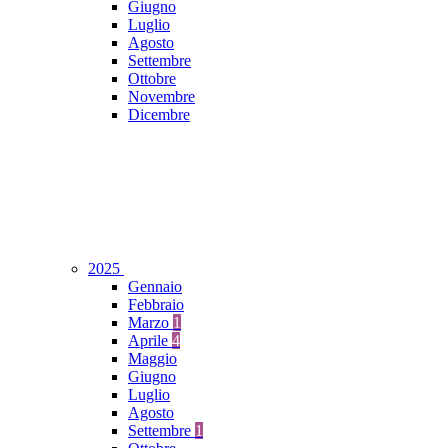
Giugno
Luglio
Agosto
Settembre
Ottobre
Novembre
Dicembre
2025
Gennaio
Febbraio
Marzo
1
Aprile
4
Maggio
Giugno
Luglio
Agosto
Settembre
1