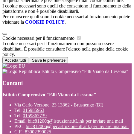
In questa schermata è possibile scegliere quali cookie consentire.
I cookie necessari sono quelli che consentono il funzionamento della
piattaforma e non è possibile disabilitarli.
Per conoscere quali sono i cookie necessari al funzionamento potete
visionare la
COOKIE POLICY
.
Cookie necessari per il funzionamento
I cookie necessari per il funzionamento non possono essere
disabilitati. È possibile consultare l'elenco nella pagina della cookie
policy.
Accetta tutti
Salva le preferenze
Istituto Comprensivo "F.lli Viano da Lessona"
Contatti
Istituto Comprensivo "F.lli Viano da Lessona"
Via Carlo Verzone, 23 13862 - Brusnengo (BI)
Tel:
015985963
Tel:
0159867739
Email:
biic81200q@istruzione.it
Link per inviare una mail
PEC:
biic81200q@pec.istruzione.it
Link per inviare una mail
C.F.: 83002390025