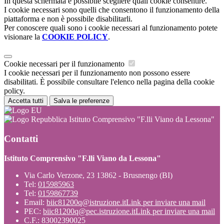
In questa schermata è possibile scegliere quali cookie consentire.
I cookie necessari sono quelli che consentono il funzionamento della
piattaforma e non è possibile disabilitarli.
Per conoscere quali sono i cookie necessari al funzionamento potete
visionare la
COOKIE POLICY
.
Cookie necessari per il funzionamento
I cookie necessari per il funzionamento non possono essere
disabilitati. È possibile consultare l'elenco nella pagina della cookie
policy.
Accetta tutti
Salva le preferenze
Istituto Comprensivo "F.lli Viano da Lessona"
Contatti
Istituto Comprensivo "F.lli Viano da Lessona"
Via Carlo Verzone, 23 13862 - Brusnengo (BI)
Tel:
015985963
Tel:
0159867739
Email:
biic81200q@istruzione.it
Link per inviare una mail
PEC:
biic81200q@pec.istruzione.it
Link per inviare una mail
C.F.: 83002390025