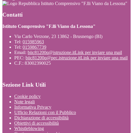
Istituto Comprensivo "F.lli Viano da Lessona"
Contatti
Istituto Comprensivo "F.lli Viano da Lessona"
Via Carlo Verzone, 23 13862 - Brusnengo (BI)
Tel:
015985963
Tel:
0159867739
Email:
biic81200q@istruzione.it
Link per inviare una mail
PEC:
biic81200q@pec.istruzione.it
Link per inviare una mail
C.F.: 83002390025
Sezione Link Utili
Cookie policy
Note legali
Informativa Privacy
Ufficio Relazioni con il Pubblico
Dichiarazione di accessibilità
Obiettivi di accessibilità
Whistleblowing