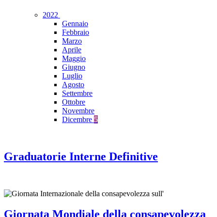
2022
Gennaio
Febbraio
Marzo
Aprile
Maggio
Giugno
Luglio
Agosto
Settembre
Ottobre
Novembre
Dicembre
5
Graduatorie Interne Definitive
Giornata Mondiale della consapevolezza