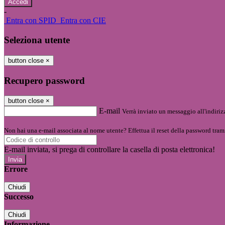
-
Entra con SPID
Entra con CIE
Seleziona utente
button close
×
Recupero password
button close
×
E-mail
Verrà inviato un messaggio all'indirizz
Non hai una e-mail associata al nome utente? Effettua il reset della password tram
E-mail inviata, si prega di controllare la casella di posta elettronica!
Errore
Chiudi
Successo
Chiudi
Informazione