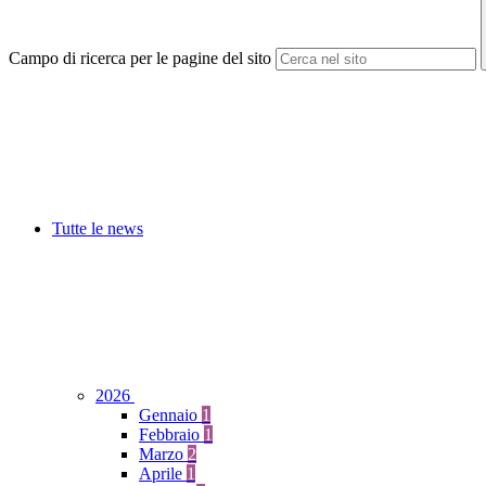
Campo di ricerca per le pagine del sito
Tutte le news
2026
Gennaio
1
Febbraio
1
Marzo
2
Aprile
1