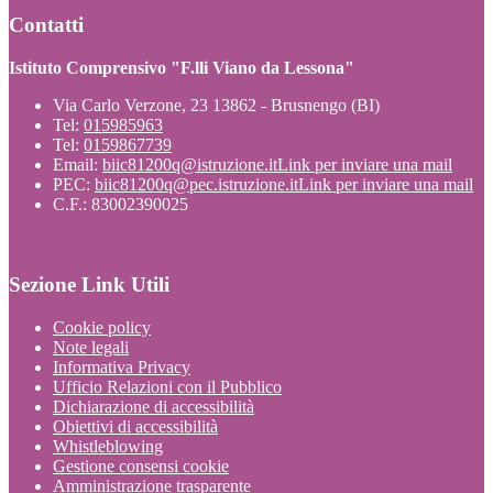
Contatti
Istituto Comprensivo "F.lli Viano da Lessona"
Via Carlo Verzone, 23 13862 - Brusnengo (BI)
Tel:
015985963
Tel:
0159867739
Email:
biic81200q@istruzione.it
Link per inviare una mail
PEC:
biic81200q@pec.istruzione.it
Link per inviare una mail
C.F.: 83002390025
Sezione Link Utili
Cookie policy
Note legali
Informativa Privacy
Ufficio Relazioni con il Pubblico
Dichiarazione di accessibilità
Obiettivi di accessibilità
Whistleblowing
Gestione consensi cookie
Amministrazione trasparente