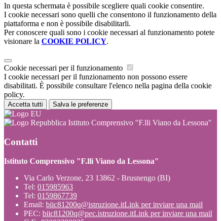
In questa schermata è possibile scegliere quali cookie consentire.
I cookie necessari sono quelli che consentono il funzionamento della
piattaforma e non è possibile disabilitarli.
Per conoscere quali sono i cookie necessari al funzionamento potete
visionare la
COOKIE POLICY
.
Cookie necessari per il funzionamento
I cookie necessari per il funzionamento non possono essere
disabilitati. È possibile consultare l'elenco nella pagina della cookie
policy.
Accetta tutti
Salva le preferenze
Istituto Comprensivo "F.lli Viano da Lessona"
Contatti
Istituto Comprensivo "F.lli Viano da Lessona"
Via Carlo Verzone, 23 13862 - Brusnengo (BI)
Tel:
015985963
Tel:
0159867739
Email:
biic81200q@istruzione.it
Link per inviare una mail
PEC:
biic81200q@pec.istruzione.it
Link per inviare una mail