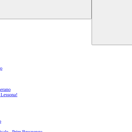
go
serano
i Lessona!
o
icale - Prim Brusnengo