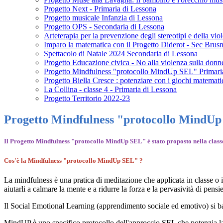
Progetto Next - Primaria di Lessona
Progetto musicale Infanzia di Lessona
Progetto OPS - Secondaria di Lessona
Arteterapia per la prevenzione degli stereotipi e della vi
Imparo la matematica con il Progetto Diderot - Sec Brus
Spettacolo di Natale 2024 Secondaria di Lessona
Progetto Educazione civica - No alla violenza sulla don
Progetto Mindfulness "protocollo MindUp SEL" Primari
Progetto Biella Cresce : potenziare con i giochi matemati
La Collina - classe 4 - Primaria di Lessona
Progetto Territorio 2022-23
Progetto Mindfulness "protocollo MindU
Il Progetto Mindfulness "protocollo MindUp SEL" è stato proposto nella class
Cos'è la Mindfulness "protocollo MindUp SEL" ?
La mindfulness è una pratica di meditazione che applicata in classe o 
aiutarli a calmare la mente e a ridurre la forza e la pervasività di pensie
Il Social Emotional Learning (apprendimento sociale ed emotivo) si bas
MindUP è uno specifico protocollo dell'approccio SEL che potenzia la