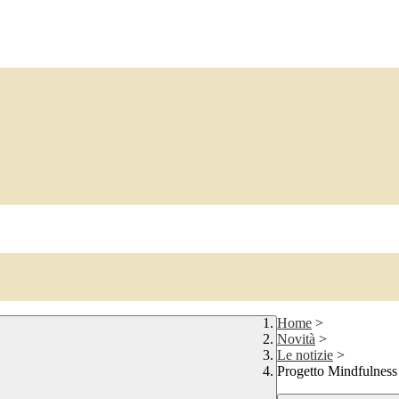
Home
>
Novità
>
Le notizie
>
Progetto Mindfulnes