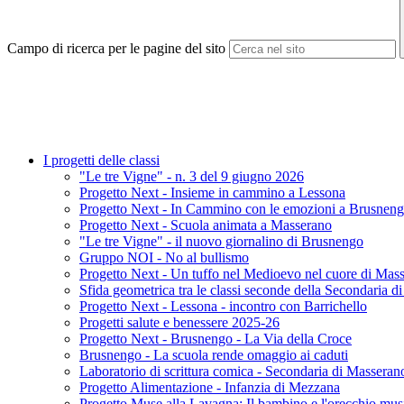
Campo di ricerca per le pagine del sito
I progetti delle classi
"Le tre Vigne" - n. 3 del 9 giugno 2026
Progetto Next - Insieme in cammino a Lessona
Progetto Next - In Cammino con le emozioni a Brusnen
Progetto Next - Scuola animata a Masserano
"Le tre Vigne" - il nuovo giornalino di Brusnengo
Gruppo NOI - No al bullismo
Progetto Next - Un tuffo nel Medioevo nel cuore di Mas
Sfida geometrica tra le classi seconde della Secondaria d
Progetto Next - Lessona - incontro con Barrichello
Progetti salute e benessere 2025-26
Progetto Next - Brusnengo - La Via della Croce
Brusnengo - La scuola rende omaggio ai caduti
Laboratorio di scrittura comica - Secondaria di Masseran
Progetto Alimentazione - Infanzia di Mezzana
Progetto Muse alla Lavagna: Il bambino e l'orecchio mus