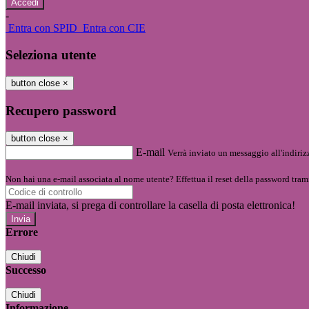
-
Entra con SPID
Entra con CIE
Seleziona utente
button close
×
Recupero password
button close
×
E-mail
Verrà inviato un messaggio all'indirizz
Non hai una e-mail associata al nome utente? Effettua il reset della password tram
E-mail inviata, si prega di controllare la casella di posta elettronica!
Errore
Chiudi
Successo
Chiudi
Informazione