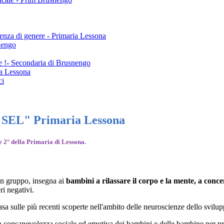
olenza di genere - Primaria Lessona
nengo
ne !- Secondaria di Brusnengo
a Lessona
ci
p SEL" Primaria Lessona
e 2° della Primaria di Lessona.
in gruppo, insegna ai
bambini a rilassare il corpo e la mente, a conce
ri negativi.
a sulle più recenti scoperte nell'ambito delle neuroscienze dello svilu
 consapevolezza sociale ed emotiva dei bambini e delle bambine per pro