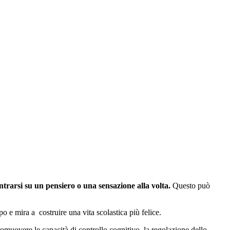
ntrarsi su un pensiero o una sensazione alla volta.
Questo può
ppo e mira a
costruire una vita scolastica più felice.
muovere le capacità di controllo cognitivo, la regolazione dello