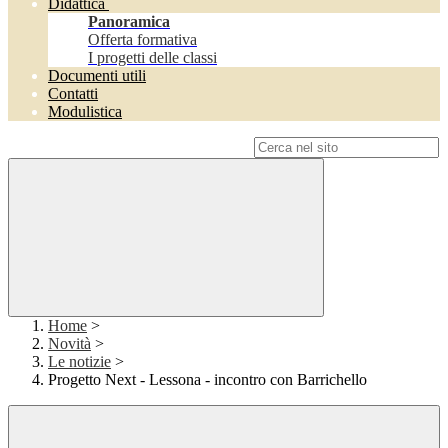
Didattica
Panoramica
Offerta formativa
I progetti delle classi
Documenti utili
Contatti
Modulistica
Campo di ricerca per le pagine del sito
Home
>
Novità
>
Le notizie
>
Progetto Next - Lessona - incontro con Barrichello