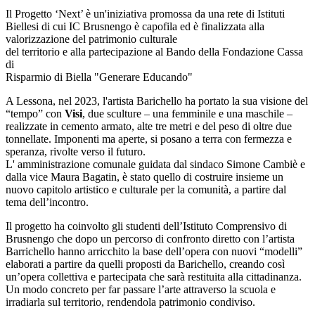
Il Progetto ‘Next’ è un'iniziativa promossa da una rete di Istituti
Biellesi di cui IC Brusnengo è capofila ed è finalizzata alla
valorizzazione del patrimonio culturale
del territorio e alla partecipazione al Bando della Fondazione Cassa
di
Risparmio di Biella "Generare Educando"
A Lessona, nel 2023, l'artista Barichello ha portato la sua visione del
“tempo” con
Visi
, due sculture – una femminile e una maschile –
realizzate in cemento armato, alte tre metri e del peso di oltre due
tonnellate. Imponenti ma aperte, si posano a terra con fermezza e
speranza, rivolte verso il futuro.
L' amministrazione comunale guidata dal sindaco Simone Cambiè e
dalla vice Maura Bagatin, è stato quello di costruire insieme un
nuovo capitolo artistico e culturale per la comunità, a partire dal
tema dell’incontro.
Il progetto ha coinvolto gli studenti dell’Istituto Comprensivo di
Brusnengo che dopo un percorso di confronto diretto con l’artista
Barrichello hanno arricchito la base dell’opera con nuovi “modelli”
elaborati a partire da quelli proposti da Barichello, creando così
un’opera collettiva e partecipata che sarà restituita alla cittadinanza.
Un modo concreto per far passare l’arte attraverso la scuola e
irradiarla sul territorio, rendendola patrimonio condiviso.