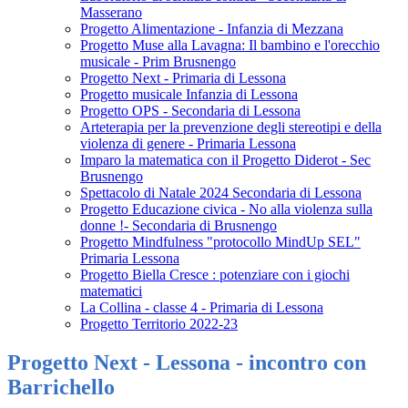
Masserano
Progetto Alimentazione - Infanzia di Mezzana
Progetto Muse alla Lavagna: Il bambino e l'orecchio
musicale - Prim Brusnengo
Progetto Next - Primaria di Lessona
Progetto musicale Infanzia di Lessona
Progetto OPS - Secondaria di Lessona
Arteterapia per la prevenzione degli stereotipi e della
violenza di genere - Primaria Lessona
Imparo la matematica con il Progetto Diderot - Sec
Brusnengo
Spettacolo di Natale 2024 Secondaria di Lessona
Progetto Educazione civica - No alla violenza sulla
donne !- Secondaria di Brusnengo
Progetto Mindfulness "protocollo MindUp SEL"
Primaria Lessona
Progetto Biella Cresce : potenziare con i giochi
matematici
La Collina - classe 4 - Primaria di Lessona
Progetto Territorio 2022-23
Progetto Next - Lessona - incontro con
Barrichello