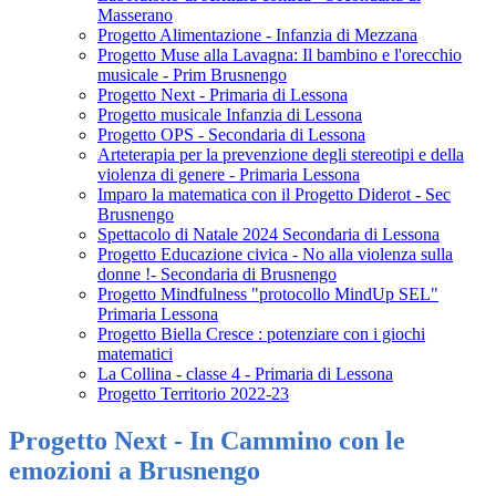
Masserano
Progetto Alimentazione - Infanzia di Mezzana
Progetto Muse alla Lavagna: Il bambino e l'orecchio
musicale - Prim Brusnengo
Progetto Next - Primaria di Lessona
Progetto musicale Infanzia di Lessona
Progetto OPS - Secondaria di Lessona
Arteterapia per la prevenzione degli stereotipi e della
violenza di genere - Primaria Lessona
Imparo la matematica con il Progetto Diderot - Sec
Brusnengo
Spettacolo di Natale 2024 Secondaria di Lessona
Progetto Educazione civica - No alla violenza sulla
donne !- Secondaria di Brusnengo
Progetto Mindfulness "protocollo MindUp SEL"
Primaria Lessona
Progetto Biella Cresce : potenziare con i giochi
matematici
La Collina - classe 4 - Primaria di Lessona
Progetto Territorio 2022-23
Progetto Next - In Cammino con le
emozioni a Brusnengo