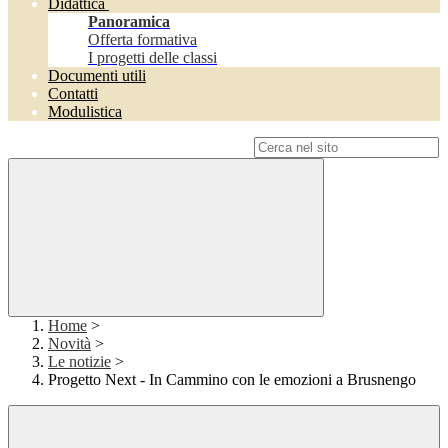
Didattica
Panoramica
Offerta formativa
I progetti delle classi
Documenti utili
Contatti
Modulistica
Campo di ricerca per le pagine del sito
Home
>
Novità
>
Le notizie
>
Progetto Next - In Cammino con le emozioni a Brusnengo