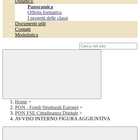
Didattica
Panoramica
Offerta formativa
I progetti delle classi
Documenti utili
Contatti
Modulistica
Campo di ricerca per le pagine del sito
Home
>
PON - Fondi Strutturali Europei
>
PON FSE Cittadinanza Digitale
>
AVVISO INTERNO FIGURA AGGIUNTIVA