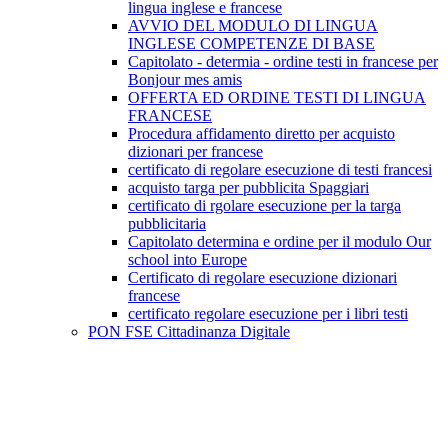
lingua inglese e francese
AVVIO DEL MODULO DI LINGUA
INGLESE COMPETENZE DI BASE
Capitolato - determia - ordine testi in francese per
Bonjour mes amis
OFFERTA ED ORDINE TESTI DI LINGUA
FRANCESE
Procedura affidamento diretto per acquisto
dizionari per francese
certificato di regolare esecuzione di testi francesi
acquisto targa per pubblicita Spaggiari
certificato di rgolare esecuzione per la targa
pubblicitaria
Capitolato determina e ordine per il modulo Our
school into Europe
Certificato di regolare esecuzione dizionari
francese
certificato regolare esecuzione per i libri testi
PON FSE Cittadinanza Digitale