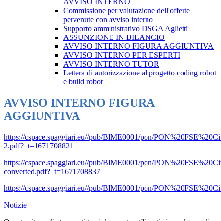
AVVISO INTERNO
Commissione per valutazione dell'offerte
pervenute con avviso interno
Supporto amministrativo DSGA Aglietti
ASSUNZIONE IN BILANCIO
AVVISO INTERNO FIGURA AGGIUNTIVA
AVVISO INTERNO PER ESPERTI
AVVISO INTERNO TUTOR
Lettera di autorizzazione al progetto coding robot
e build robot
AVVISO INTERNO FIGURA
AGGIUNTIVA
https://cspace.spaggiari.eu//pub/BIME0001/pon/PON%20FSE%20Citta
2.pdf?_t=1671708821
https://cspace.spaggiari.eu//pub/BIME0001/pon/PON%20FSE%20Citta
converted.pdf?_t=1671708837
https://cspace.spaggiari.eu//pub/BIME0001/pon/PON%20FSE%20Citta
Notizie