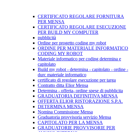
CERTIFICATO REGOLARE FORNITURA
PER MENSA
CERTIFICATO REGOLARE ESECUZIONE
PER BUILD MY COMPUTER
pubblicità
Ordine per progetto coding my robot
ORDINE PER MATERIALE INFORMATICO
CODING MY ROBOT
Materiale informatico per coding determina e
capitolato
Build my robot - determina - capitolato - ordine -
durc materiale informatico
certificato di regolare esecuzione per targa
Contratto ditta Elior Mensa
Determina - offerta- ordine spese di pubblicita
GRADUATORIA DEFINITIVA MENSA
OFFERTA ELIOR RISTORAZIONE S.P.A.
DETERMINA MENSA
Nomina Commissione Mensa
Graduatoria provvisoria servizio Mensa
CAPITOLATO PER LA MENSA
GRADUATORIE PROVVISORIE PER