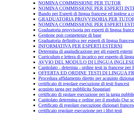
NOMINA COMMISSIONE PER TUTOR
NOMINA COMMISSIONE PER ESPERTI INT
Bando per Esperti di lingua francese ed inglese a con
GRADUATORIA PROVVISORIA PER TUTOR
NOMINA COMMISSIONE PER ESPERTI EST
Graduatoria provvisoria per esperti di lingua france
Gestione pon competenze di base
Graduatoria definitiva per esperti di lingua frances
INFORMATIVA PER ESPERTI ESTERNI
Determina di aggiudicazione per gli esperti esterni
Curriculum e lettera di incarico per esperto di ling
AVVIO DEL MODULO DI LINGUA INGLES
Capitolato - determia - ordine testi in francese pe
OFFERTA ED ORDINE TESTI DI LINGUA 
Procedura affidamento diretto per acquisto dizionar
certificato di regolare esecuzione di testi francesi
acquisto targa per pubblicita Spaggiari
certificato di rgolare esecuzione per la targa pubblic
Capitolato determina e ordine per il modulo Our s
Certificato di regolare esecuzione dizionari frances
certificato regolare esecuzione per i libri testi