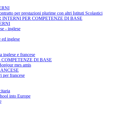
ERNI
tratto per prestazioni plurime con altri Istituti Scolastici
 INTERNI PER COMPETENZE DI BASE
ERNI
se - inglese
e ed inglese
ua inglese e francese
E COMPETENZE DI BASE
r Bonjour mes amis
FRANCESE
i per francese
itaria
chool into Europe
e