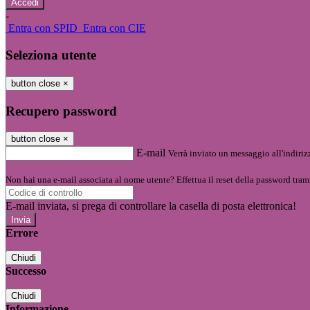
-
Entra con SPID
Entra con CIE
Seleziona utente
button close
×
Recupero password
button close
×
E-mail
Verrà inviato un messaggio all'indirizz
Non hai una e-mail associata al nome utente? Effettua il reset della password tram
E-mail inviata, si prega di controllare la casella di posta elettronica!
Errore
Chiudi
Successo
Chiudi
Informazione