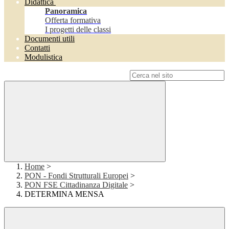
Didattica
Panoramica
Offerta formativa
I progetti delle classi
Documenti utili
Contatti
Modulistica
Campo di ricerca per le pagine del sito
Home
>
PON - Fondi Strutturali Europei
>
PON FSE Cittadinanza Digitale
>
DETERMINA MENSA