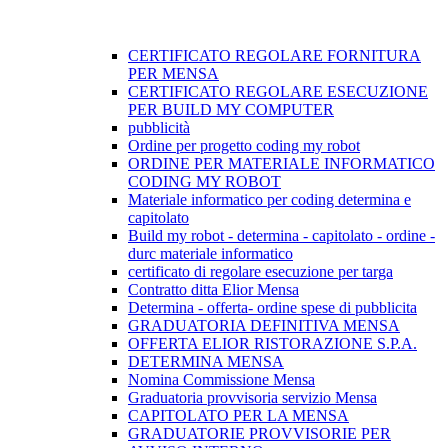
CERTIFICATO REGOLARE FORNITURA
PER MENSA
CERTIFICATO REGOLARE ESECUZIONE
PER BUILD MY COMPUTER
pubblicità
Ordine per progetto coding my robot
ORDINE PER MATERIALE INFORMATICO
CODING MY ROBOT
Materiale informatico per coding determina e
capitolato
Build my robot - determina - capitolato - ordine -
durc materiale informatico
certificato di regolare esecuzione per targa
Contratto ditta Elior Mensa
Determina - offerta- ordine spese di pubblicita
GRADUATORIA DEFINITIVA MENSA
OFFERTA ELIOR RISTORAZIONE S.P.A.
DETERMINA MENSA
Nomina Commissione Mensa
Graduatoria provvisoria servizio Mensa
CAPITOLATO PER LA MENSA
GRADUATORIE PROVVISORIE PER