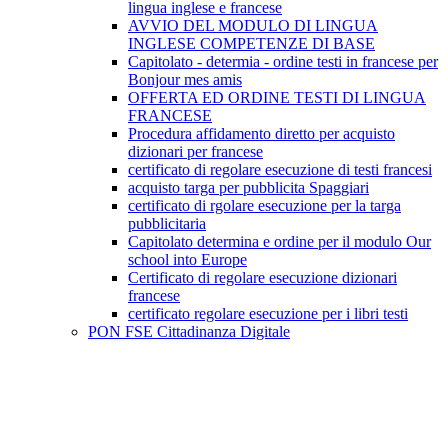
lingua inglese e francese
AVVIO DEL MODULO DI LINGUA
INGLESE COMPETENZE DI BASE
Capitolato - determia - ordine testi in francese per
Bonjour mes amis
OFFERTA ED ORDINE TESTI DI LINGUA
FRANCESE
Procedura affidamento diretto per acquisto
dizionari per francese
certificato di regolare esecuzione di testi francesi
acquisto targa per pubblicita Spaggiari
certificato di rgolare esecuzione per la targa
pubblicitaria
Capitolato determina e ordine per il modulo Our
school into Europe
Certificato di regolare esecuzione dizionari
francese
certificato regolare esecuzione per i libri testi
PON FSE Cittadinanza Digitale