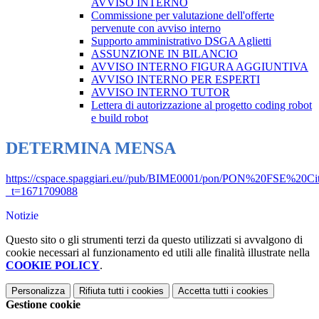
AVVISO INTERNO
Commissione per valutazione dell'offerte
pervenute con avviso interno
Supporto amministrativo DSGA Aglietti
ASSUNZIONE IN BILANCIO
AVVISO INTERNO FIGURA AGGIUNTIVA
AVVISO INTERNO PER ESPERTI
AVVISO INTERNO TUTOR
Lettera di autorizzazione al progetto coding robot
e build robot
DETERMINA MENSA
https://cspace.spaggiari.eu//pub/BIME0001/pon/PON%20FSE%20Cit
_t=1671709088
Notizie
Questo sito o gli strumenti terzi da questo utilizzati si avvalgono di
cookie necessari al funzionamento ed utili alle finalità illustrate nella
COOKIE POLICY
.
Personalizza
Rifiuta tutti
i cookies
Accetta tutti
i cookies
Gestione cookie