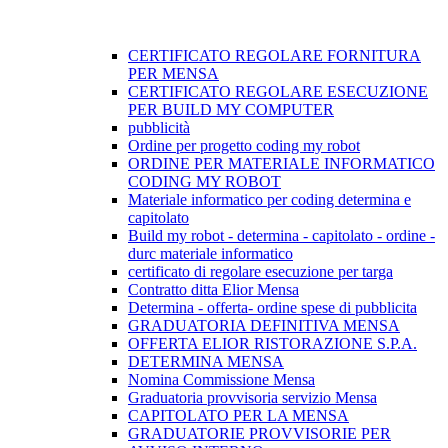
CERTIFICATO REGOLARE FORNITURA
PER MENSA
CERTIFICATO REGOLARE ESECUZIONE
PER BUILD MY COMPUTER
pubblicità
Ordine per progetto coding my robot
ORDINE PER MATERIALE INFORMATICO
CODING MY ROBOT
Materiale informatico per coding determina e
capitolato
Build my robot - determina - capitolato - ordine -
durc materiale informatico
certificato di regolare esecuzione per targa
Contratto ditta Elior Mensa
Determina - offerta- ordine spese di pubblicita
GRADUATORIA DEFINITIVA MENSA
OFFERTA ELIOR RISTORAZIONE S.P.A.
DETERMINA MENSA
Nomina Commissione Mensa
Graduatoria provvisoria servizio Mensa
CAPITOLATO PER LA MENSA
GRADUATORIE PROVVISORIE PER