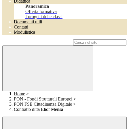
Didattica
Panoramica
Offerta formativa
I progetti delle classi
Documenti utili
Contatti
Modulistica
Campo di ricerca per le pagine del sito
Home
>
PON - Fondi Strutturali Europei
>
PON FSE Cittadinanza Digitale
>
Contratto ditta Elior Mensa