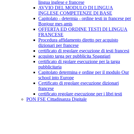
lingua inglese e francese
AVVIO DEL MODULO DI LINGUA
INGLESE COMPETENZE DI BASE
Capitolato - determia - ordine testi in francese per
Bonjour mes amis
OFFERTA ED ORDINE TESTI DI LINGUA
FRANCESE
Procedura affidamento diretto per acquisto
dizionari per francese
certificato di regolare esecuzione di testi francesi
acquisto targa per pubblicita Spaggiari
certificato di rgolare esecuzione per la targa
pubblicitaria
Capitolato determina e ordine per il modulo Our
school into Europe
Certificato di regolare esecuzione dizionari
francese
certificato regolare esecuzione per i libri testi
PON FSE Cittadinanza Digitale