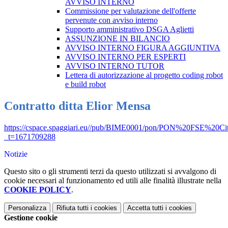
AVVISO INTERNO
Commissione per valutazione dell'offerte
pervenute con avviso interno
Supporto amministrativo DSGA Aglietti
ASSUNZIONE IN BILANCIO
AVVISO INTERNO FIGURA AGGIUNTIVA
AVVISO INTERNO PER ESPERTI
AVVISO INTERNO TUTOR
Lettera di autorizzazione al progetto coding robot
e build robot
Contratto ditta Elior Mensa
https://cspace.spaggiari.eu//pub/BIME0001/pon/PON%20FSE%20Citta
_t=1671709288
Notizie
Questo sito o gli strumenti terzi da questo utilizzati si avvalgono di
cookie necessari al funzionamento ed utili alle finalità illustrate nella
COOKIE POLICY
.
Personalizza
Rifiuta tutti
i cookies
Accetta tutti
i cookies
Gestione cookie