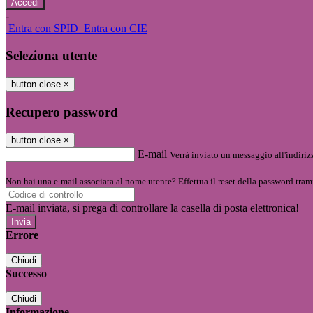
-
Entra con SPID
Entra con CIE
Seleziona utente
button close
×
Recupero password
button close
×
E-mail
Verrà inviato un messaggio all'indirizz
Non hai una e-mail associata al nome utente? Effettua il reset della password tram
E-mail inviata, si prega di controllare la casella di posta elettronica!
Errore
Chiudi
Successo
Chiudi
Informazione