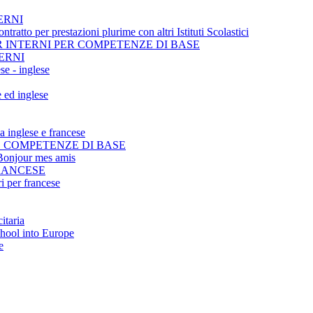
ERNI
tratto per prestazioni plurime con altri Istituti Scolastici
 INTERNI PER COMPETENZE DI BASE
ERNI
se - inglese
e ed inglese
ua inglese e francese
E COMPETENZE DI BASE
r Bonjour mes amis
FRANCESE
i per francese
itaria
chool into Europe
e