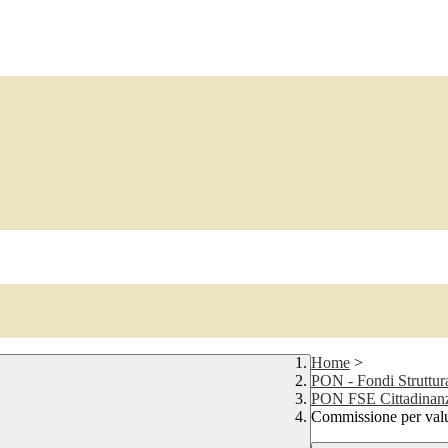
Home
>
PON - Fondi Struttur
PON FSE Cittadinanz
Commissione per valut