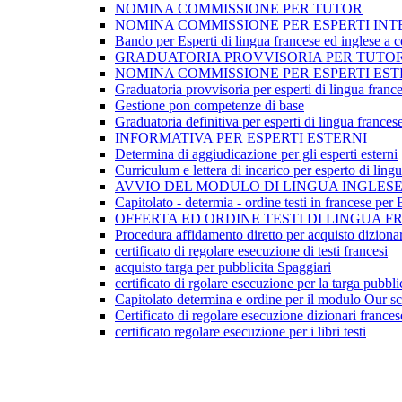
NOMINA COMMISSIONE PER TUTOR
NOMINA COMMISSIONE PER ESPERTI INT
Bando per Esperti di lingua francese ed inglese a con
GRADUATORIA PROVVISORIA PER TUTOR
NOMINA COMMISSIONE PER ESPERTI EST
Graduatoria provvisoria per esperti di lingua france
Gestione pon competenze di base
Graduatoria definitiva per esperti di lingua frances
INFORMATIVA PER ESPERTI ESTERNI
Determina di aggiudicazione per gli esperti esterni
Curriculum e lettera di incarico per esperto di ling
AVVIO DEL MODULO DI LINGUA INGLES
Capitolato - determia - ordine testi in francese pe
OFFERTA ED ORDINE TESTI DI LINGUA 
Procedura affidamento diretto per acquisto dizionar
certificato di regolare esecuzione di testi francesi
acquisto targa per pubblicita Spaggiari
certificato di rgolare esecuzione per la targa pubblic
Capitolato determina e ordine per il modulo Our s
Certificato di regolare esecuzione dizionari frances
certificato regolare esecuzione per i libri testi