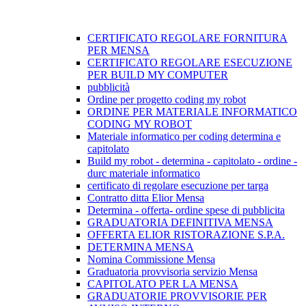
CERTIFICATO REGOLARE FORNITURA
PER MENSA
CERTIFICATO REGOLARE ESECUZIONE
PER BUILD MY COMPUTER
pubblicità
Ordine per progetto coding my robot
ORDINE PER MATERIALE INFORMATICO
CODING MY ROBOT
Materiale informatico per coding determina e
capitolato
Build my robot - determina - capitolato - ordine -
durc materiale informatico
certificato di regolare esecuzione per targa
Contratto ditta Elior Mensa
Determina - offerta- ordine spese di pubblicita
GRADUATORIA DEFINITIVA MENSA
OFFERTA ELIOR RISTORAZIONE S.P.A.
DETERMINA MENSA
Nomina Commissione Mensa
Graduatoria provvisoria servizio Mensa
CAPITOLATO PER LA MENSA
GRADUATORIE PROVVISORIE PER