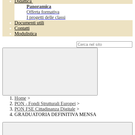
Didattica
Panoramica
Offerta formativa
I progetti delle classi
Documenti utili
Contatti
Modulistica
Campo di ricerca per le pagine del sito
Home
>
PON - Fondi Strutturali Europei
>
PON FSE Cittadinanza Digitale
>
GRADUATORIA DEFINITIVA MENSA