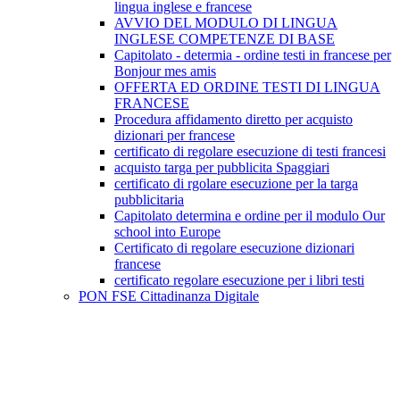
lingua inglese e francese
AVVIO DEL MODULO DI LINGUA
INGLESE COMPETENZE DI BASE
Capitolato - determia - ordine testi in francese per
Bonjour mes amis
OFFERTA ED ORDINE TESTI DI LINGUA
FRANCESE
Procedura affidamento diretto per acquisto
dizionari per francese
certificato di regolare esecuzione di testi francesi
acquisto targa per pubblicita Spaggiari
certificato di rgolare esecuzione per la targa
pubblicitaria
Capitolato determina e ordine per il modulo Our
school into Europe
Certificato di regolare esecuzione dizionari
francese
certificato regolare esecuzione per i libri testi
PON FSE Cittadinanza Digitale