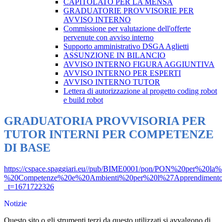
CAPITOLATO PER LA MENSA
GRADUATORIE PROVVISORIE PER
AVVISO INTERNO
Commissione per valutazione dell'offerte
pervenute con avviso interno
Supporto amministrativo DSGA Aglietti
ASSUNZIONE IN BILANCIO
AVVISO INTERNO FIGURA AGGIUNTIVA
AVVISO INTERNO PER ESPERTI
AVVISO INTERNO TUTOR
Lettera di autorizzazione al progetto coding robot
e build robot
GRADUATORIA PROVVISORIA PER
TUTOR INTERNI PER COMPETENZE
DI BASE
https://cspace.spaggiari.eu//pub/BIME0001/pon/PON%20per%20la
%20Competenze%20e%20Ambienti%20per%20l%27Apprendimento/grad
_t=1671722326
Notizie
Questo sito o gli strumenti terzi da questo utilizzati si avvalgono di