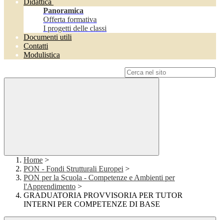
Didattica
Panoramica
Offerta formativa
I progetti delle classi
Documenti utili
Contatti
Modulistica
Campo di ricerca per le pagine del sito
Home
>
PON - Fondi Strutturali Europei
>
PON per la Scuola - Competenze e Ambienti per
l'Apprendimento
>
GRADUATORIA PROVVISORIA PER TUTOR
INTERNI PER COMPETENZE DI BASE