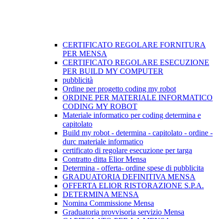
CERTIFICATO REGOLARE FORNITURA
PER MENSA
CERTIFICATO REGOLARE ESECUZIONE
PER BUILD MY COMPUTER
pubblicità
Ordine per progetto coding my robot
ORDINE PER MATERIALE INFORMATICO
CODING MY ROBOT
Materiale informatico per coding determina e
capitolato
Build my robot - determina - capitolato - ordine -
durc materiale informatico
certificato di regolare esecuzione per targa
Contratto ditta Elior Mensa
Determina - offerta- ordine spese di pubblicita
GRADUATORIA DEFINITIVA MENSA
OFFERTA ELIOR RISTORAZIONE S.P.A.
DETERMINA MENSA
Nomina Commissione Mensa
Graduatoria provvisoria servizio Mensa