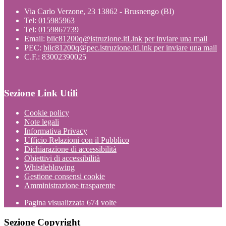
Via Carlo Verzone, 23 13862 - Brusnengo (BI)
Tel:
015985963
Tel:
0159867739
Email:
biic81200q@istruzione.it
Link per inviare una mail
PEC:
biic81200q@pec.istruzione.it
Link per inviare una mail
C.F.: 83002390025
Sezione Link Utili
Cookie policy
Note legali
Informativa Privacy
Ufficio Relazioni con il Pubblico
Dichiarazione di accessibilità
Obiettivi di accessibilità
Whistleblowing
Gestione consensi cookie
Amministrazione trasparente
Pagina visualizzata
674
volte
Sezione Copyright