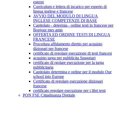
esterni
Curriculum e lettera di incarico per esperto di
lingua inglese e francese
AVVIO DEL MODULO DI LINGUA
INGLESE COMPETENZE DI BASE
Capitolato - determia - ordine testi in francese per
Bonjour mes amis
OFFERTA ED ORDINE TESTI DI LINGUA
FRANCESE
Procedura affidamento diretto per acquisto
dizionari per francese
certificato di regolare esecuzione di testi francesi
acquisto targa per pubblicita Spaggiari
certificato di rgolare esecuzione per la targa
pubblicitaria
Capitolato determina e ordine per il modulo Our
school into Europe
Certificato di regolare esecuzione dizionari
francese
certificato regolare esecuzione per i libri testi
PON FSE Cittadinanza Digitale