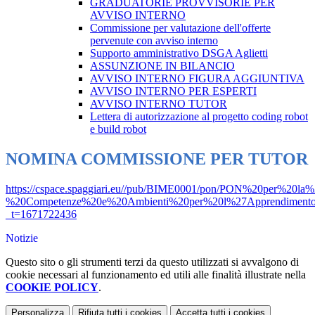
GRADUATORIE PROVVISORIE PER
AVVISO INTERNO
Commissione per valutazione dell'offerte
pervenute con avviso interno
Supporto amministrativo DSGA Aglietti
ASSUNZIONE IN BILANCIO
AVVISO INTERNO FIGURA AGGIUNTIVA
AVVISO INTERNO PER ESPERTI
AVVISO INTERNO TUTOR
Lettera di autorizzazione al progetto coding robot
e build robot
NOMINA COMMISSIONE PER TUTOR
https://cspace.spaggiari.eu//pub/BIME0001/pon/PON%20per%20la
%20Competenze%20e%20Ambienti%20per%20l%27Apprendim
_t=1671722436
Notizie
Questo sito o gli strumenti terzi da questo utilizzati si avvalgono di
cookie necessari al funzionamento ed utili alle finalità illustrate nella
COOKIE POLICY
.
Personalizza
Rifiuta tutti
i cookies
Accetta tutti
i cookies