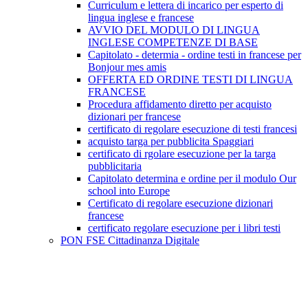
Curriculum e lettera di incarico per esperto di
lingua inglese e francese
AVVIO DEL MODULO DI LINGUA
INGLESE COMPETENZE DI BASE
Capitolato - determia - ordine testi in francese per
Bonjour mes amis
OFFERTA ED ORDINE TESTI DI LINGUA
FRANCESE
Procedura affidamento diretto per acquisto
dizionari per francese
certificato di regolare esecuzione di testi francesi
acquisto targa per pubblicita Spaggiari
certificato di rgolare esecuzione per la targa
pubblicitaria
Capitolato determina e ordine per il modulo Our
school into Europe
Certificato di regolare esecuzione dizionari
francese
certificato regolare esecuzione per i libri testi
PON FSE Cittadinanza Digitale