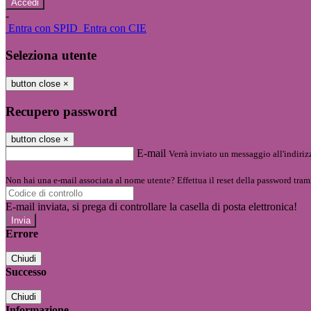
-
Entra con SPID
Entra con CIE
Seleziona utente
button close
×
Recupero password
button close
×
E-mail
Verrà inviato un messaggio all'indirizz
Non hai una e-mail associata al nome utente? Effettua il reset della password tram
E-mail inviata, si prega di controllare la casella di posta elettronica!
Errore
Chiudi
Successo
Chiudi
Informazione