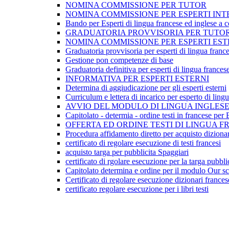
NOMINA COMMISSIONE PER TUTOR
NOMINA COMMISSIONE PER ESPERTI INT
Bando per Esperti di lingua francese ed inglese a con
GRADUATORIA PROVVISORIA PER TUTOR
NOMINA COMMISSIONE PER ESPERTI EST
Graduatoria provvisoria per esperti di lingua france
Gestione pon competenze di base
Graduatoria definitiva per esperti di lingua frances
INFORMATIVA PER ESPERTI ESTERNI
Determina di aggiudicazione per gli esperti esterni
Curriculum e lettera di incarico per esperto di ling
AVVIO DEL MODULO DI LINGUA INGLES
Capitolato - determia - ordine testi in francese pe
OFFERTA ED ORDINE TESTI DI LINGUA 
Procedura affidamento diretto per acquisto dizionar
certificato di regolare esecuzione di testi francesi
acquisto targa per pubblicita Spaggiari
certificato di rgolare esecuzione per la targa pubblic
Capitolato determina e ordine per il modulo Our s
Certificato di regolare esecuzione dizionari frances
certificato regolare esecuzione per i libri testi