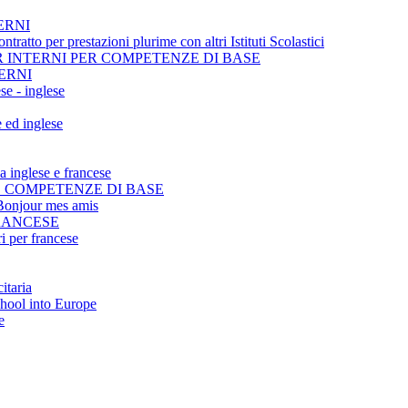
ERNI
tratto per prestazioni plurime con altri Istituti Scolastici
 INTERNI PER COMPETENZE DI BASE
ERNI
se - inglese
e ed inglese
ua inglese e francese
E COMPETENZE DI BASE
r Bonjour mes amis
FRANCESE
i per francese
itaria
chool into Europe
e