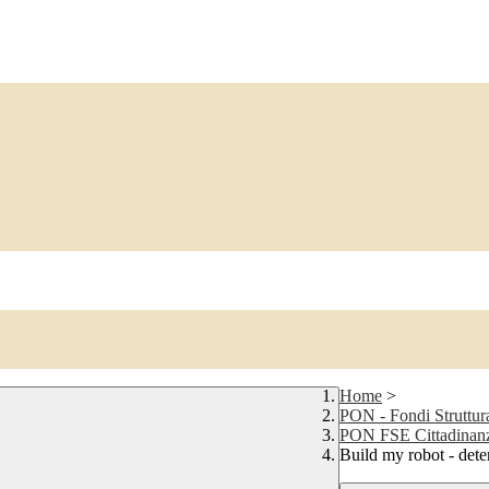
Home
>
PON - Fondi Struttur
PON FSE Cittadinanz
Build my robot - deter