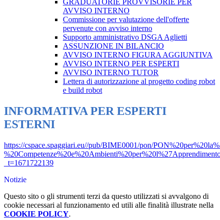
GRADUATORIE PROVVISORIE PER
AVVISO INTERNO
Commissione per valutazione dell'offerte
pervenute con avviso interno
Supporto amministrativo DSGA Aglietti
ASSUNZIONE IN BILANCIO
AVVISO INTERNO FIGURA AGGIUNTIVA
AVVISO INTERNO PER ESPERTI
AVVISO INTERNO TUTOR
Lettera di autorizzazione al progetto coding robot
e build robot
INFORMATIVA PER ESPERTI
ESTERNI
https://cspace.spaggiari.eu//pub/BIME0001/pon/PON%20per%20la
%20Competenze%20e%20Ambienti%20per%20l%27Apprendiment
_t=1671722139
Notizie
Questo sito o gli strumenti terzi da questo utilizzati si avvalgono di
cookie necessari al funzionamento ed utili alle finalità illustrate nella
COOKIE POLICY
.