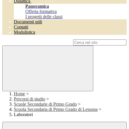
Didattica
Panoramica
Offerta formativa
I progetti delle classi
Documenti utili
Contatti
Modulistica
Campo di ricerca per le pagine del sito
Home
>
Percorsi di studio
>
Scuole Secondarie di Primo Grado
>
Scuola Secondaria di Primo Grado di Lessona
>
Laboratori