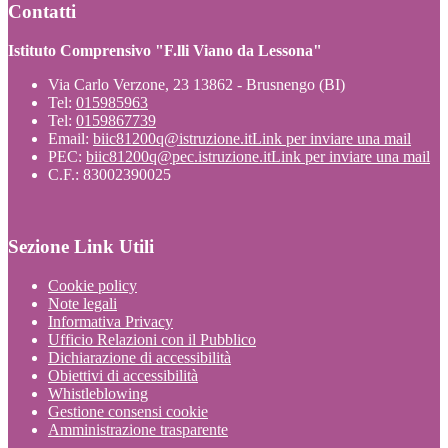
Contatti
Istituto Comprensivo "F.lli Viano da Lessona"
Via Carlo Verzone, 23 13862 - Brusnengo (BI)
Tel:
015985963
Tel:
0159867739
Email:
biic81200q@istruzione.it
Link per inviare una mail
PEC:
biic81200q@pec.istruzione.it
Link per inviare una mail
C.F.: 83002390025
Sezione Link Utili
Cookie policy
Note legali
Informativa Privacy
Ufficio Relazioni con il Pubblico
Dichiarazione di accessibilità
Obiettivi di accessibilità
Whistleblowing
Gestione consensi cookie
Amministrazione trasparente