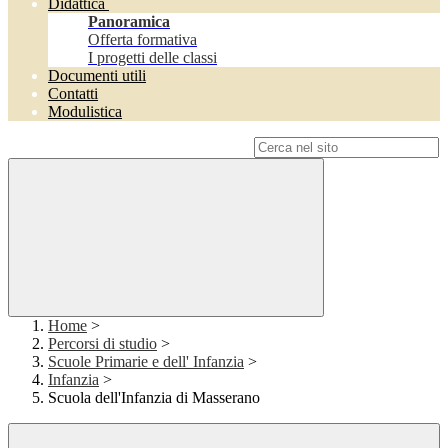
Didattica
Panoramica
Offerta formativa
I progetti delle classi
Documenti utili
Contatti
Modulistica
Campo di ricerca per le pagine del sito
Home
>
Percorsi di studio
>
Scuole Primarie e dell' Infanzia
>
Infanzia
>
Scuola dell'Infanzia di Masserano