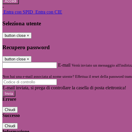
-
Entra con SPID
Entra con CIE
Seleziona utente
button close
×
Recupero password
button close
×
E-mail
Verrà inviato un messaggio all'indirizz
Non hai una e-mail associata al nome utente? Effettua il reset della password tram
E-mail inviata, si prega di controllare la casella di posta elettronica!
Errore
Chiudi
Successo
Chiudi
Informazione