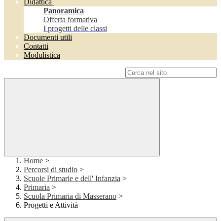
Didattica
Panoramica
Offerta formativa
I progetti delle classi
Documenti utili
Contatti
Modulistica
Campo di ricerca per le pagine del sito
Home
>
Percorsi di studio
>
Scuole Primarie e dell' Infanzia
>
Primaria
>
Scuola Primaria di Masserano
>
Progetti e Attività