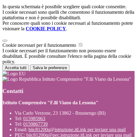
In questa schermata è possibile scegliere quali cookie consentire.
I cookie necessari sono quelli che consentono il funzionamento della
piattaforma e non è possibile disabilitarli.
Per conoscere quali sono i cookie necessari al funzionamento potete
visionare la
COOKIE POLICY
.
Cookie necessari per il funzionamento
I cookie necessari per il funzionamento non possono essere
disabilitati. È possibile consultare l'elenco nella pagina della cookie
policy.
Accetta tutti
Salva le preferenze
Istituto Comprensivo "F.lli Viano da Lessona"
Contatti
Istituto Comprensivo "F.lli Viano da Lessona"
Via Carlo Verzone, 23 13862 - Brusnengo (BI)
Tel:
015985963
Tel:
0159867739
Email:
biic81200q@istruzione.it
Link per inviare una mail
PEC:
biic81200q@pec.istruzione.it
Link per inviare una mail