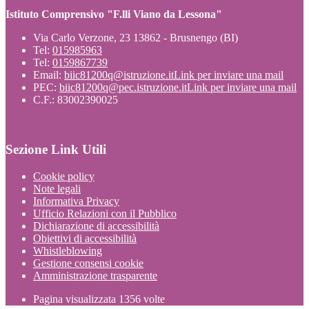
Istituto Comprensivo "F.lli Viano da Lessona"
Via Carlo Verzone, 23 13862 - Brusnengo (BI)
Tel:
015985963
Tel:
0159867739
Email:
biic81200q@istruzione.it
Link per inviare una mail
PEC:
biic81200q@pec.istruzione.it
Link per inviare una mail
C.F.: 83002390025
Sezione Link Utili
Cookie policy
Note legali
Informativa Privacy
Ufficio Relazioni con il Pubblico
Dichiarazione di accessibilità
Obiettivi di accessibilità
Whistleblowing
Gestione consensi cookie
Amministrazione trasparente
Pagina visualizzata
1356
volte