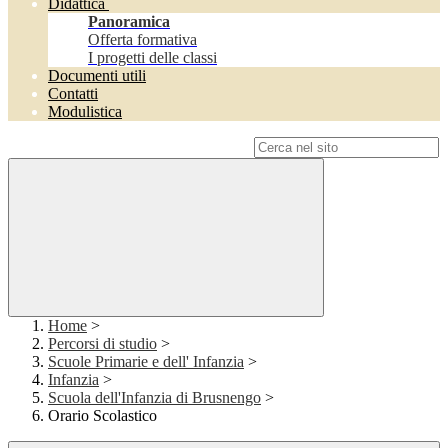
Didattica
Panoramica
Offerta formativa
I progetti delle classi
Documenti utili
Contatti
Modulistica
Campo di ricerca per le pagine del sito
Home
>
Percorsi di studio
>
Scuole Primarie e dell' Infanzia
>
Infanzia
>
Scuola dell'Infanzia di Brusnengo
>
Orario Scolastico