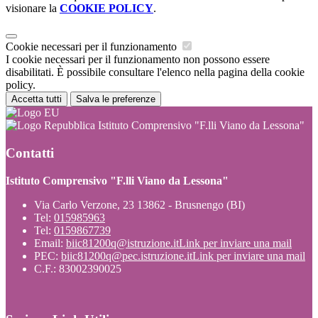
visionare la
COOKIE POLICY
.
Cookie necessari per il funzionamento
I cookie necessari per il funzionamento non possono essere
disabilitati. È possibile consultare l'elenco nella pagina della cookie
policy.
Accetta tutti
Salva le preferenze
Istituto Comprensivo "F.lli Viano da Lessona"
Contatti
Istituto Comprensivo "F.lli Viano da Lessona"
Via Carlo Verzone, 23 13862 - Brusnengo (BI)
Tel:
015985963
Tel:
0159867739
Email:
biic81200q@istruzione.it
Link per inviare una mail
PEC:
biic81200q@pec.istruzione.it
Link per inviare una mail
C.F.: 83002390025