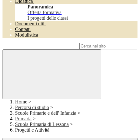
Didattica
Panoramica
Offerta formativa
I progetti delle classi
Documenti utili
Contatti
Modulistica
Campo di ricerca per le pagine del sito
Home
>
Percorsi di studio
>
Scuole Primarie e dell' Infanzia
>
Primaria
>
Scuola Primaria di Lessona
>
Progetti e Attività