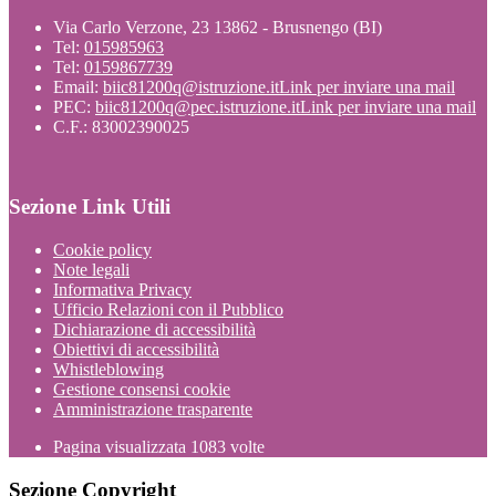
Via Carlo Verzone, 23 13862 - Brusnengo (BI)
Tel:
015985963
Tel:
0159867739
Email:
biic81200q@istruzione.it
Link per inviare una mail
PEC:
biic81200q@pec.istruzione.it
Link per inviare una mail
C.F.: 83002390025
Sezione Link Utili
Cookie policy
Note legali
Informativa Privacy
Ufficio Relazioni con il Pubblico
Dichiarazione di accessibilità
Obiettivi di accessibilità
Whistleblowing
Gestione consensi cookie
Amministrazione trasparente
Pagina visualizzata
1083
volte
Sezione Copyright