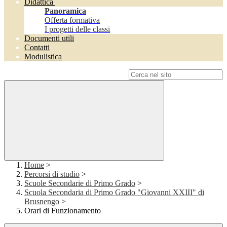
Didattica
Panoramica
Offerta formativa
I progetti delle classi
Documenti utili
Contatti
Modulistica
Campo di ricerca per le pagine del sito
Home
>
Percorsi di studio
>
Scuole Secondarie di Primo Grado
>
Scuola Secondaria di Primo Grado "Giovanni XXIII" di
Brusnengo
>
Orari di Funzionamento