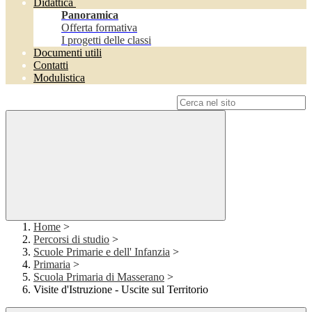
Didattica
Panoramica
Offerta formativa
I progetti delle classi
Documenti utili
Contatti
Modulistica
Campo di ricerca per le pagine del sito
Home
>
Percorsi di studio
>
Scuole Primarie e dell' Infanzia
>
Primaria
>
Scuola Primaria di Masserano
>
Visite d'Istruzione - Uscite sul Territorio