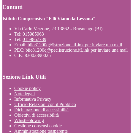
Contatti
Istituto Comprensivo "F.lli Viano da Lessona"
Via Carlo Verzone, 23 13862 - Brusnengo (BI)
Tel:
015985963
Tel:
0159867739
Email:
biic81200q@istruzione.it
Link per inviare una mail
PEC:
biic81200q@pec.istruzione.it
Link per inviare una mail
C.F.: 83002390025
Sezione Link Utili
Cookie policy
Note legali
Informativa Privacy
Ufficio Relazioni con il Pubblico
Dichiarazione di accessibilità
Obiettivi di accessibilità
Whistleblowing
Gestione consensi cookie
Amministrazione trasparente