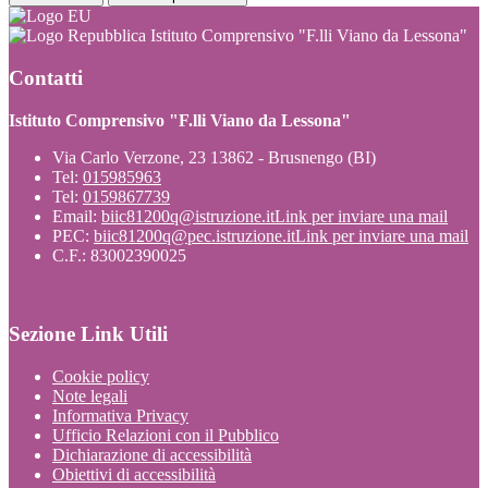
Istituto Comprensivo "F.lli Viano da Lessona"
Contatti
Istituto Comprensivo "F.lli Viano da Lessona"
Via Carlo Verzone, 23 13862 - Brusnengo (BI)
Tel:
015985963
Tel:
0159867739
Email:
biic81200q@istruzione.it
Link per inviare una mail
PEC:
biic81200q@pec.istruzione.it
Link per inviare una mail
C.F.: 83002390025
Sezione Link Utili
Cookie policy
Note legali
Informativa Privacy
Ufficio Relazioni con il Pubblico
Dichiarazione di accessibilità
Obiettivi di accessibilità