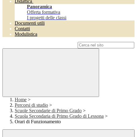
Didattica
Panoramica
Offerta formativa
I progetti delle classi
Documenti utili
Contatti
Modulistica
Campo di ricerca per le pagine del sito
Home
>
Percorsi di studio
>
Scuole Secondarie di Primo Grado
>
Scuola Secondaria di Primo Grado di Lessona
>
Orari di Funzionamento